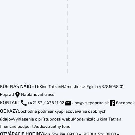
KDE NÁS NÁJDETE
Kino Tatran
Námestie sv. Egídia 43/86
058 01
Poprad
Naplánovať trasu
KONTAKT
+421 52 / 436 11 92
kino@visitpoprad.sk
Facebook
ODKAZY
Obchodné podmienky
Spracovávanie osobných
údajov
Vyhlásenie o prístupnosti webu
Modernizáciu kina Tatran
finančne podporil Audiovizuálny fond
OTVÁRACIE HODINY
Pon, Štv, Pia: 09:00 – 19:30
Ut, Str: 09:00 –