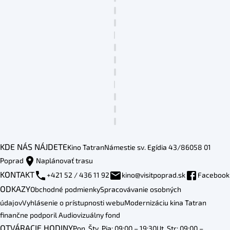
KDE NÁS NÁJDETE
Kino Tatran
Námestie sv. Egídia 43/86
058 01
Poprad
Naplánovať trasu
KONTAKT
+421 52 / 436 11 92
kino@visitpoprad.sk
Facebook
ODKAZY
Obchodné podmienky
Spracovávanie osobných
údajov
Vyhlásenie o prístupnosti webu
Modernizáciu kina Tatran
finančne podporil Audiovizuálny fond
OTVÁRACIE HODINY
Pon, Štv, Pia: 09:00 – 19:30
Ut, Str: 09:00 –