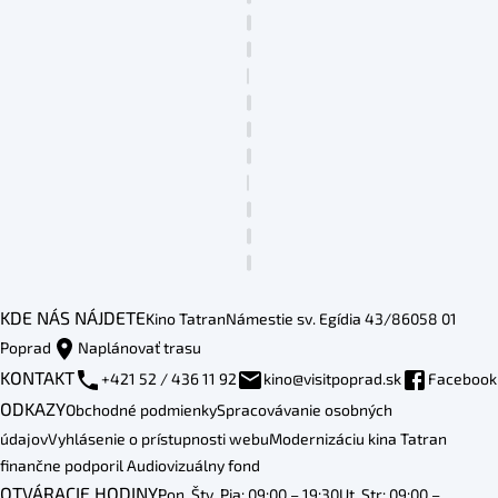
KDE NÁS NÁJDETE
Kino Tatran
Námestie sv. Egídia 43/86
058 01
Poprad
Naplánovať trasu
KONTAKT
+421 52 / 436 11 92
kino@visitpoprad.sk
Facebook
ODKAZY
Obchodné podmienky
Spracovávanie osobných
údajov
Vyhlásenie o prístupnosti webu
Modernizáciu kina Tatran
finančne podporil Audiovizuálny fond
OTVÁRACIE HODINY
Pon, Štv, Pia: 09:00 – 19:30
Ut, Str: 09:00 –