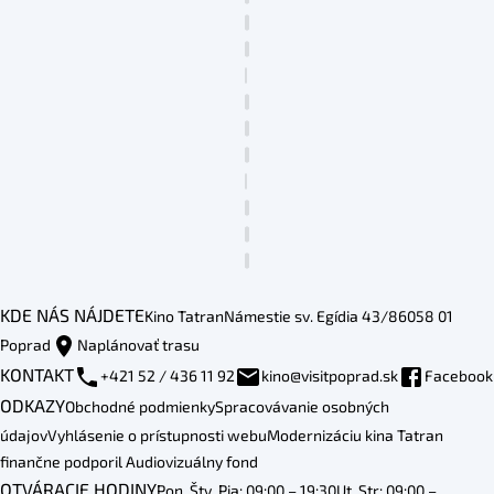
KDE NÁS NÁJDETE
Kino Tatran
Námestie sv. Egídia 43/86
058 01
Poprad
Naplánovať trasu
KONTAKT
+421 52 / 436 11 92
kino@visitpoprad.sk
Facebook
ODKAZY
Obchodné podmienky
Spracovávanie osobných
údajov
Vyhlásenie o prístupnosti webu
Modernizáciu kina Tatran
finančne podporil Audiovizuálny fond
OTVÁRACIE HODINY
Pon, Štv, Pia: 09:00 – 19:30
Ut, Str: 09:00 –